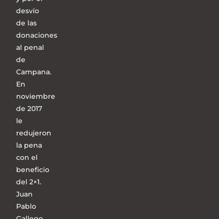
desvío
de las
donaciones
al penal
de
Campana.
En
noviembre
de 2017
le
redujeron
la pena
con el
beneficio
del 2×1.
Juan
Pablo
Gallego,