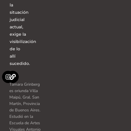
la
situación
judicial
actual,
exige la
visibilización
de lo
allí
sucedido.
Tamara Grinberg
es oriunda Villa
Maipú, Gral. San
Martín, Provincia
de Buenos Aires.
Estudió en la
Escuela de Artes
Visuales Antonio