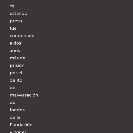
Ya
estando
preso
fue
condenado
a dos
años
más de
prisión
por el
delito
de
malversación
de
fondos
de la
Fundación
y por el