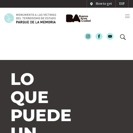
How to get
ESP
Instagram
Facebook
Youtube
LO
QUE
PUEDE