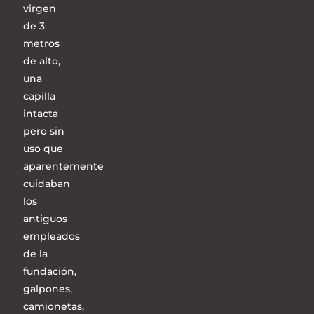
virgen
de 3
metros
de alto,
una
capilla
intacta
pero sin
uso que
aparentemente
cuidaban
los
antiguos
empleados
de la
fundación,
galpones,
camionetas,