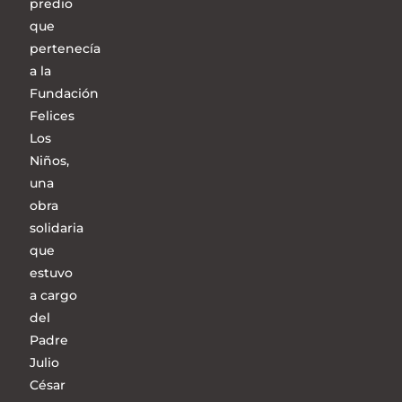
predio
que
pertenecía
a la
Fundación
Felices
Los
Niños,
una
obra
solidaria
que
estuvo
a cargo
del
Padre
Julio
César