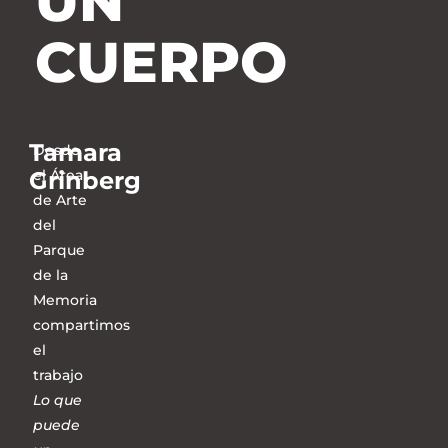
UN
CUERPO
Tamara
Desde
Grinberg
el Área
de Arte
del
Parque
de la
Memoria
compartimos
el
trabajo
Lo que
puede