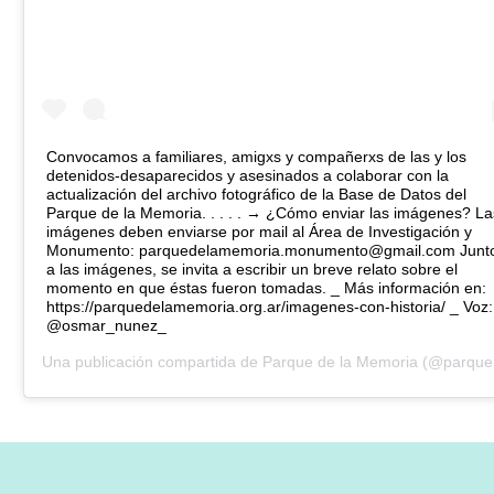
Convocamos a familiares, amigxs y compañerxs de las y los
detenidos-desaparecidos y asesinados a colaborar con la
actualización del archivo fotográfico de la Base de Datos del
Parque de la Memoria. . . . . → ¿Cómo enviar las imágenes? La
imágenes deben enviarse por mail al Área de Investigación y
Monumento: parquedelamemoria.monumento@gmail.com Junt
a las imágenes, se invita a escribir un breve relato sobre el
momento en que éstas fueron tomadas. _ Más información en:
https://parquedelamemoria.org.ar/imagenes-con-historia/ _ Voz:
@osmar_nunez_
Una publicación compartida de
Parque de la Memoria
(@parquedelamemoria) el