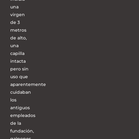
una
virgen
de 3
metros
de alto,
una
capilla
intacta
pero sin
uso que
aparentemente
cuidaban
los
antiguos
empleados
de la
fundación,
galpones,