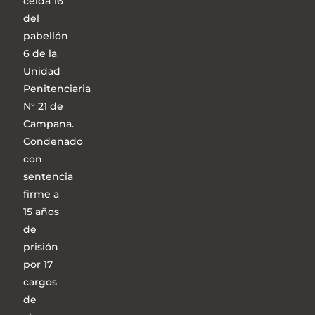
celda 16
del
pabellón
6 de la
Unidad
Penitenciaria
N° 21 de
Campana.
Condenado
con
sentencia
firme a
15 años
de
prisión
por 17
cargos
de