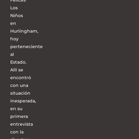
Felices
Los
Niños
en
Hurlingham,
hoy
perteneciente
al
Estado.
Allí se
encontró
con una
situación
inesperada,
en su
primera
entrevista
con la