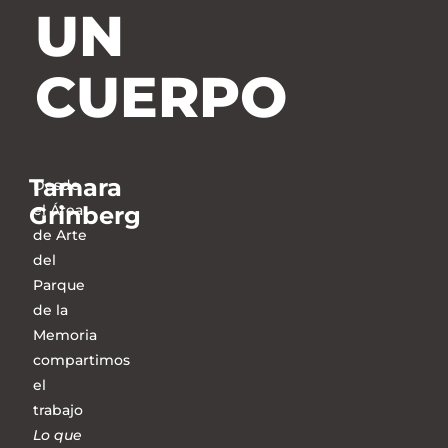
UN
CUERPO
Tamara
Desde
Grinberg
el Área
de Arte
del
Parque
de la
Memoria
compartimos
el
trabajo
Lo que