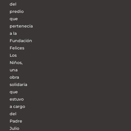
del
predio
que
pertenecía
a la
Fundación
Felices
Los
Niños,
una
obra
solidaria
que
estuvo
a cargo
del
Padre
Julio