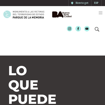
How to get
ESP
Instagram
Facebook
Youtube
LO
QUE
PUEDE