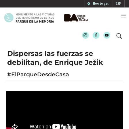
How to get
ESP
Instagram
Facebook
Youtube
Dispersas las fuerzas se
debilitan, de Enrique Ježik
#ElParqueDesdeCasa