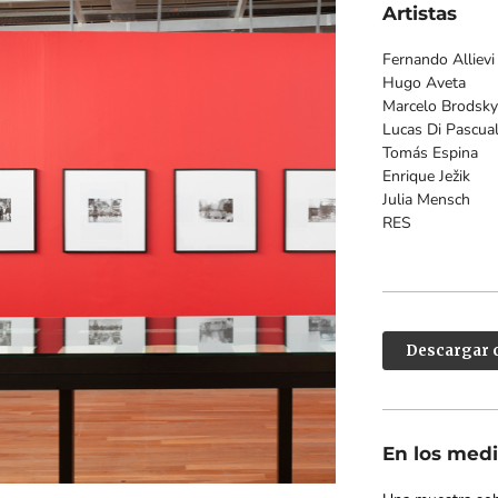
Artistas
Fernando Allievi
Hugo Aveta
Marcelo Brodsky
Lucas Di Pascua
Tomás Espina
Enrique Ježik
Julia Mensch
RES
Descargar 
En los med