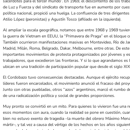
sacerdotes para el tercer mundo”. En 1969, el descontento de los traba
de Luz y Fuerza y del sindicato de transporte fue en aumento por cues
política nacional, propició una huelga. La confluencia de tres dirigentes 
Atilio López (peronistas) y Agustín Tosco (afiliado en la izquierda).
Al ampliar la escala geográfica, notamos que entre 1968 y 1969 tuvier
la guerra de Vietnam en EEUU, la “Primavera de Praga” en el bloque c
También ocurrieron manifestaciones masivas en Montevideo, Río de Jan
Madrid, Milán, Roma, Belgrado, Dakar, Melbourne, entre otras. De est
importantes movimientos de protesta protagonizados por jóvenes y es
trabajadores, que excedieron las fronteras. Y si lo que agrandamos es
ubican en una tradición de participación popular que desde el siglo XIX 
El Cordobazo tuvo consecuencias destacadas. Aunque el ejército recuper
líderes fueron encarcelados, el movimiento anunció el fracaso del proyec
Junto con otras puebladas, otros “azos” argentinos, marcó el rumbo de 
de una radicalización política y social de grandes proporciones.
Muy pronto se convirtió en un mito. Para quienes lo vivieron fue una 
esos momentos con aura, cuando la realidad se pone en cuestión, cua
bien no estuvo exento de tragedia –la muerte del obrero Máximo Mena p
mártir–, y tal vez a causa del vértigo de los hechos en los años sigui