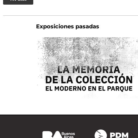
Exposiciones pasadas
A 50 AÑOS DEL GOLPE DE ESTADO DE
1976, EL MUSEO DE ARTE MODERNO
DE BUENOS AIRES Y EL PARQUE DE
LA MEMORIA PRESENTARÁN UNA
EXPOSICIÓN QUE REÚNE OBRAS
HISTÓRICAS DEL PATRIMONIO DEL
MUSEO, CREADAS POR ARTISTAS
ARGENTINOS QUE DENUNCIARON Y
RESISTIERON DESDE EL ARTE A LA
VIOLENCIA DEL TERRORISMO DE
ESTADO.