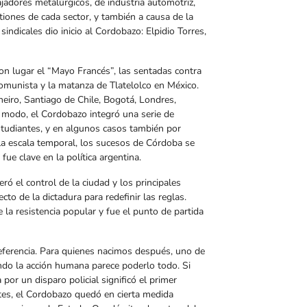
jadores metalúrgicos, de industria automotriz,
tiones de cada sector, y también a causa de la
sindicales dio inicio al Cordobazo: Elpidio Torres,
on lugar el “Mayo Francés”, las sentadas contra
omunista y la matanza de Tlatelolco en México.
eiro, Santiago de Chile, Bogotá, Londres,
e modo, el Cordobazo integró una serie de
tudiantes, y en algunos casos también por
 la escala temporal, los sucesos de Córdoba se
fue clave en la política argentina.
ó el control de la ciudad y los principales
to de la dictadura para redefinir las reglas.
la resistencia popular y fue el punto de partida
referencia. Para quienes nacimos después, uno de
ndo la acción humana parece poderlo todo. Si
or un disparo policial significó el primer
entes, el Cordobazo quedó en cierta medida