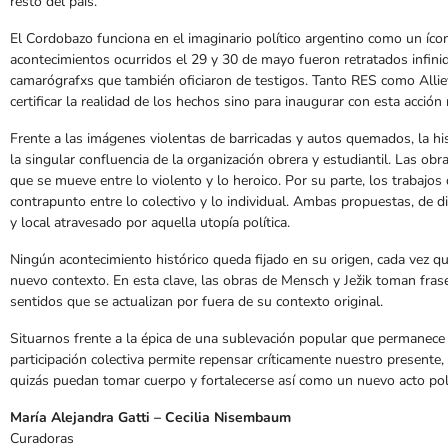
resto del país.
El Cordobazo funciona en el imaginario político argentino como un íco
acontecimientos ocurridos el 29 y 30 de mayo fueron retratados infinid
camarógrafxs que también oficiaron de testigos. Tanto RES como Allie
certificar la realidad de los hechos sino para inaugurar con esta acció
Frente a las imágenes violentas de barricadas y autos quemados, la his
la singular confluencia de la organización obrera y estudiantil. Las obr
que se mueve entre lo violento y lo heroico. Por su parte, los trabaj
contrapunto entre lo colectivo y lo individual. Ambas propuestas, de di
y local atravesado por aquella utopía política.
Ningún acontecimiento histórico queda fijado en su origen, cada vez qu
nuevo contexto. En esta clave, las obras de Mensch y Ježik toman fras
sentidos que se actualizan por fuera de su contexto original.
Situarnos frente a la épica de una sublevación popular que permanece
participación colectiva permite repensar críticamente nuestro presente
quizás puedan tomar cuerpo y fortalecerse así como un nuevo acto polí
María Alejandra Gatti – Cecilia Nisembaum
Curadoras