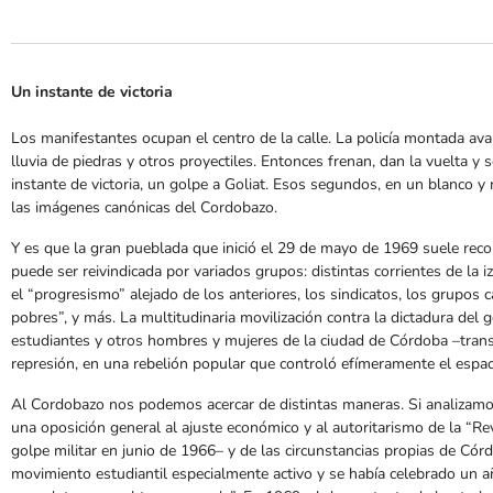
Un instante de victoria
Los manifestantes ocupan el centro de la calle. La policía montada avan
lluvia de piedras y otros proyectiles. Entonces frenan, dan la vuelta y
instante de victoria, un golpe a Goliat. Esos segundos, en un blanco y 
las imágenes canónicas del Cordobazo.
Y es que la gran pueblada que inició el 29 de mayo de 1969 suele rec
puede ser reivindicada por variados grupos: distintas corrientes de la i
el “progresismo” alejado de los anteriores, los sindicatos, los grupos
pobres”, y más. La multitudinaria movilización contra la dictadura del 
estudiantes y otros hombres y mujeres de la ciudad de Córdoba –trans
represión, en una rebelión popular que controló efímeramente el espa
Al Cordobazo nos podemos acercar de distintas maneras. Si analizamo
una oposición general al ajuste económico y al autoritarismo de la “R
golpe militar en junio de 1966– y de las circunstancias propias de Córd
movimiento estudiantil especialmente activo y se había celebrado un a