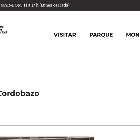
AR-DOM: 11 a 17 h (Lunes cerrada)
VISITAR
PARQUE
MON
 Cordobazo