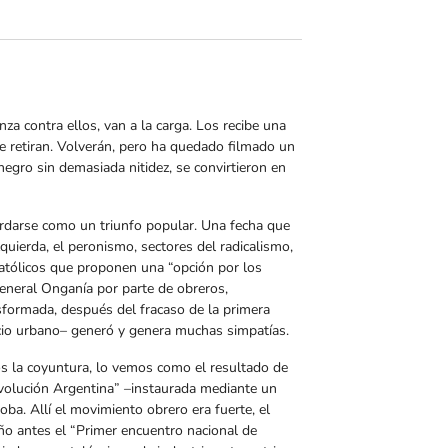
za contra ellos, van a la carga. Los recibe una
 se retiran. Volverán, pero ha quedado filmado un
negro sin demasiada nitidez, se convirtieron en
ordarse como un triunfo popular. Una fecha que
zquierda, el peronismo, sectores del radicalismo,
 católicos que proponen una “opción por los
general Onganía por parte de obreros,
formada, después del fracaso de la primera
cio urbano– generó y genera muchas simpatías.
s la coyuntura, lo vemos como el resultado de
evolución Argentina” –instaurada mediante un
oba. Allí el movimiento obrero era fuerte, el
ño antes el “Primer encuentro nacional de