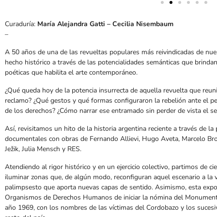
Curaduría:
María Alejandra Gatti –
Cecilia Nisembaum
–
A 50 años de una de las revueltas populares más reivindicadas de nues
hecho histórico a través de las potencialidades semánticas que brindan 
poéticas que habilita el arte contemporáneo.
¿Qué queda hoy de la potencia insurrecta de aquella revuelta que reun
reclamo? ¿Qué gestos y qué formas configuraron la rebelión ante el pe
de los derechos? ¿Cómo narrar ese entramado sin perder de vista el s
Así, revisitamos un hito de la historia argentina reciente a través de l
documentales con obras de Fernando Allievi, Hugo Aveta, Marcelo Bro
Ježik, Julia Mensch y RES.
Atendiendo al rigor histórico y en un ejercicio colectivo, partimos de c
iluminar zonas que, de algún modo, reconfiguran aquel escenario a la v
palimpsesto que aporta nuevas capas de sentido. Asimismo, esta expos
Organismos de Derechos Humanos de iniciar la nómina del Monumento 
año 1969, con los nombres de las víctimas del Cordobazo y los sucesi