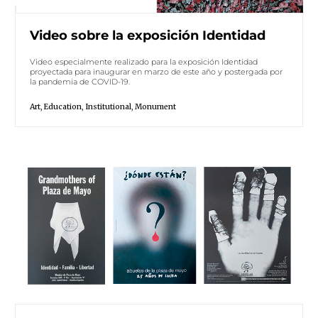
Video sobre la exposición Identidad
Video especialmente realizado para la exposición Identidad
proyectada para inaugurar en marzo de este año y postergada por
la pandemia de COVID-19.
Art
,
Education
,
Institutional
,
Monument