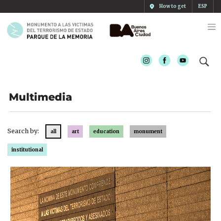
How to get
ESP
Instagram
Facebook
Youtube
Multimedia
Search by:
all
art
education
monument
institutional