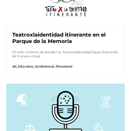
Teatroxlaidentidad itinerante en el
Parque de la Memoria
En este contexto de pandemia, Teatroxlaidentidad sigue itinerando
de manera virtual.
Art
,
Education
,
Institutional
,
Monument