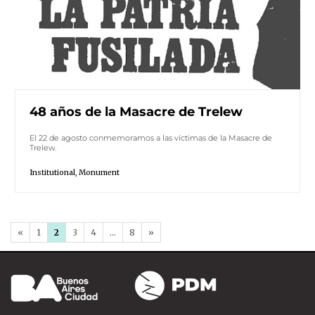
48 años de la Masacre de Trelew
El 22 de agosto conmemoramos a las víctimas de la Masacre de
Trelew.
Institutional
,
Monument
«
1
2
3
4
…
8
»