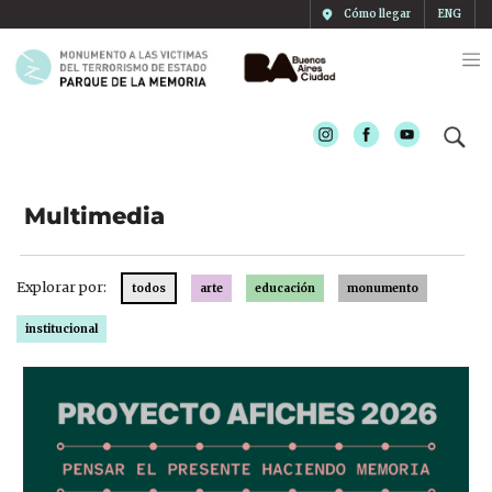
Cómo llegar
ENG
Instagram
Facebook
Youtube
Multimedia
Explorar por:
todos
arte
educación
monumento
institucional