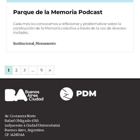
Parque de la Memoria Podcast
Cada mes lxs convocamos a reflexionar y problematizar sobre la
construcción de la Memoria colectiva a través de la voz de diversxs
invitadxs.
Institucional
,
Monumento
1
2
3
…
9
»
Av. Costanera Norte
Rafael Obligado 6745.
(adyacente a Ciudad Universitaria)
Buenos Aires, Argentina.
CP. 1428DAA