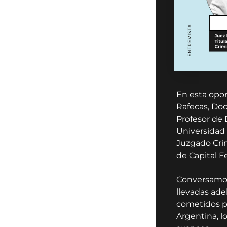
En esta opo
Rafecas, Doc
Profesor de
Universidad 
Juzgado Crim
de Capital Fe
Conversamos
llevadas ade
cometidos po
Argentina, l