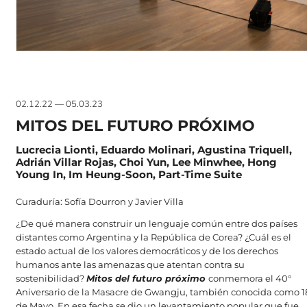
02.12.22 — 05.03.23
MITOS DEL FUTURO PRÓXIMO
Lucrecia Lionti, Eduardo Molinari, Agustina Triquell,
Adrián Villar Rojas, Choi Yun, Lee Minwhee, Hong
Young In, Im Heung-Soon, Part-Time Suite
Curaduría: Sofía Dourron y Javier Villa
¿De qué manera construir un lenguaje común entre dos países
distantes como Argentina y la República de Corea? ¿Cuál es el
estado actual de los valores democráticos y de los derechos
humanos ante las amenazas que atentan contra su
sostenibilidad?
Mitos del futuro próximo
conmemora el 40°
Aniversario de la Masacre de Gwangju, también conocida como 1
de Mayo. En esa fecha se dio un levantamiento popular que fue