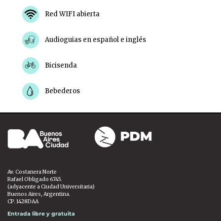
Red WIFI abierta
Audioguias en español e inglés
Bicisenda
Bebederos
Av. Costanera Norte
Rafael Obligado 6745.
(adyacente a Ciudad Universitaria)
Buenos Aires, Argentina.
CP. 1428DAA
Entrada libre y gratuita