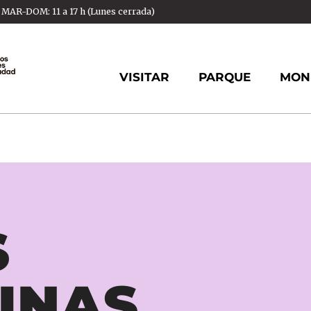
AR-DOM: 11 a 17 h (Lunes cerrada)
VISITAR
PARQUE
MON
S
INAS