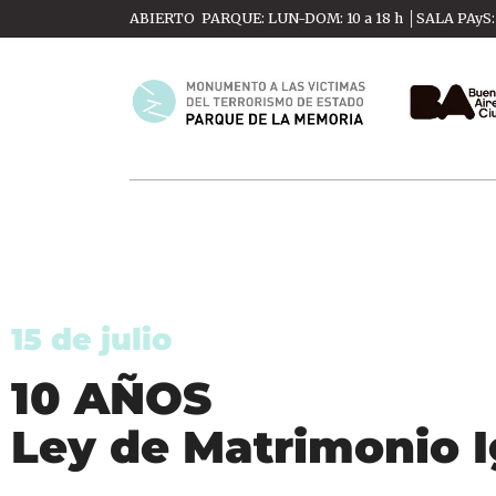
ABIERTO PARQUE: LUN-DOM: 10 a 18 h │SALA PAyS: M
15 de julio
10 AÑOS
Ley de Matrimonio I