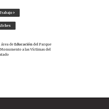
 Trabajo
Afiches
 área de
Educación
del Parque
 Monumento a las Víctimas del
stado