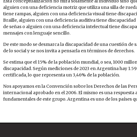
Esta conceptualización no mira solamente al individuo sino que 
alguien con una deficiencia motriz que utiliza una silla de rue
tiene rampas, alguien con una deficiencia visual tiene discapac
Braille, alguien con una deficiencia auditiva tiene discapacid
de señas o alguien con una deficiencia intelectual tiene discap
mensajes con lenguaje sencillo.
De este modo se desmarca la discapacidad de una cuestión de sal
de lo social y se nos invita a pensarla en términos de derechos.
Se estima que el 15% de la población mundial, o sea, 1000 mill
discapacidad. Según mediciones de 2023 en Argentina hay 1.5
certificada, lo que representa un 3,46% de la población.
Nos apoyamos en la Convención sobre los Derechos de las Per
internacional aprobado en el 2006. El mismo es una respuesta a
fundamentales de este grupo. Argentina es uno de los países 