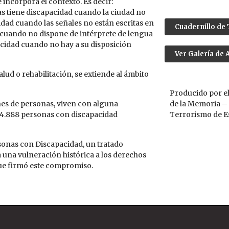
incorpora el contexto. Es decir:
das tiene discapacidad cuando la ciudad no
idad cuando las señales no están escritas en
Cuadernillo de
ad cuando no dispone de intérprete de lengua
acidad cuando no hay a su disposición
Ver Galería de 
ud o rehabilitación, se extiende al ámbito
Producido por el
de la Memoria –
ones de personas, viven con alguna
Terrorismo de E
94.888 personas con discapacidad
sonas con Discapacidad, un tratado
 una vulneración histórica a los derechos
que firmó este compromiso.