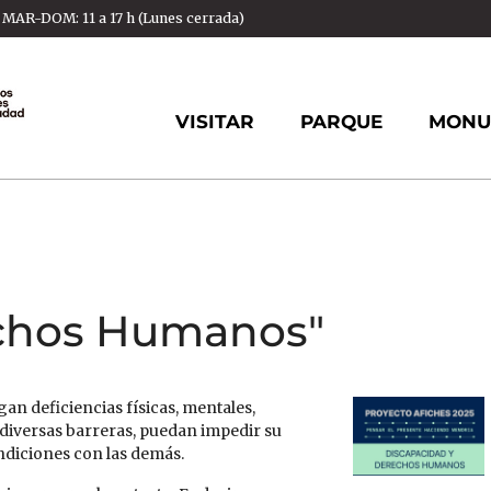
AR-DOM: 11 a 17 h (Lunes cerrada)
VISITAR
PARQUE
MONU
echos Humanos"
n deficiencias físicas, mentales,
n diversas barreras, puedan impedir su
ondiciones con las demás.