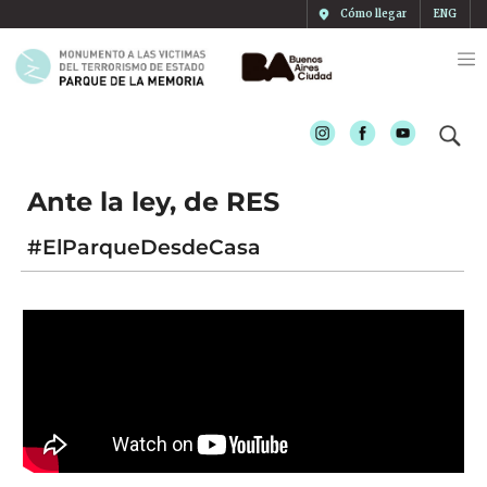
Cómo llegar
ENG
Instagram
Facebook
Youtube
Ante la ley, de RES
#ElParqueDesdeCasa