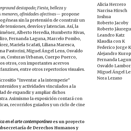
Alicia Herrero
rground destapado; Fiesta, belleza y
Narcisa Hirsch
s menores, afinidades afectivas
— propone
Ioshua
rogéneas sin la pretensión de construir un
Roberto Jacoby
 tensiones, desvíos y latencias. Así, la
Roberto Jáuregu
iménez, Alberto Heredia, Humberto Rivas,
Leandro Katz
hiliro, Fernanda Laguna, Marcelo Pombo,
Klaudia con K
ez, Mariela Scafati, Liliana Maresca,
Federico Jorge
dna Pastorini, Miguel Ángel Lens, Osvaldo
Alejandro Kuro
icas, Costuras Urbanas, Cuerpo Puerco,
Fernanda Lagu
hos otros, con importantes acervos
Osvaldo Lambor
anzines, entre otros repertorios visuales.
Miguel Ángel Le
Nora Lezano
crositio “Inventar a la intemperie”
ntenidos y actividades vinculados a la
idad de expandir y ampliar dichos
estra. Asimismo la exposición contará con
cas, recorridos guiados y un ciclo de cine
tica en el arte contemporáneo
es un proyecto
Subsecretaría de Derechos Humanos y