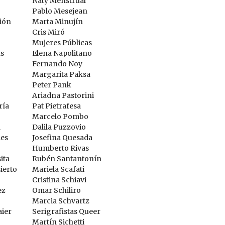
Naty Menstrual
Pablo Mesejean
rión
Marta Minujín
Cris Miró
Mujeres Públicas
as
Elena Napolitano
Fernando Noy
Margarita Paksa
Peter Pank
Ariadna Pastorini
ría
Pat Pietrafesa
Marcelo Pombo
a
Dalila Puzzovio
ies
Josefina Quesada
Humberto Rivas
ita
Rubén Santantonín
ierto
Mariela Scafati
Cristina Schiavi
ez
Omar Schiliro
Marcia Schvartz
ier
Serigrafistas Queer
Martín Sichetti