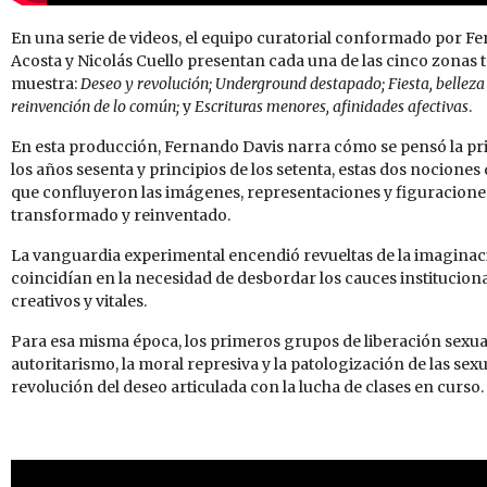
En una serie de videos, el equipo curatorial conformado por 
Acosta y Nicolás Cuello presentan cada una de las cinco zonas te
muestra:
Deseo y revolución; Underground destapado; Fiesta, belleza
reinvención de lo común;
y
Escrituras menores, afinidades afectivas
.
En esta producción, Fernando Davis narra cómo se pensó la pri
los años sesenta y principios de los setenta, estas dos nocione
que confluyeron las imágenes, representaciones y figuraciones
transformado y reinventado.
La vanguardia experimental encendió revueltas de la imaginació
coincidían en la necesidad de desbordar los cauces instituciona
creativos y vitales.
Para esa misma época, los primeros grupos de liberación sexua
autoritarismo, la moral represiva y la patologización de las s
revolución del deseo articulada con la lucha de clases en curso.