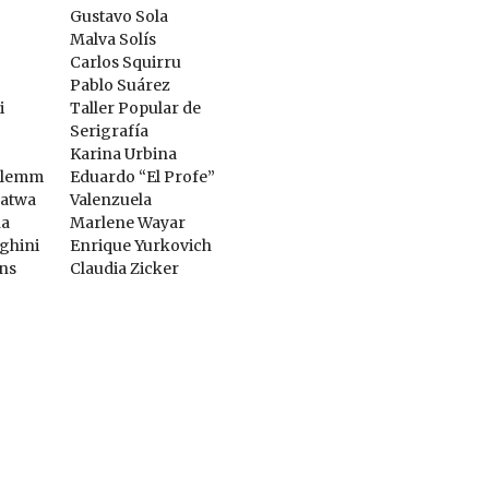
Gustavo Sola
Malva Solís
Carlos Squirru
Pablo Suárez
i
Taller Popular de
Serigrafía
Karina Urbina
 Klemm
Eduardo “El Profe”
patwa
Valenzuela
na
Marlene Wayar
ghini
Enrique Yurkovich
ns
Claudia Zicker