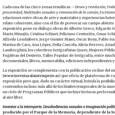
Cada una de las cinco zonas temáticas —
Deseo y revolución; Unde
precariedad; Multitudes sexuales y reinvención de lo común; Escritura
relaciones entre obras de arte y materiales y experiencias hete
relato coherente, sino con el fin de provocar un campo abierto de
exposición pone en diálogo obras de Alberto Greco, Edgardo G
Marta Minujín, Cristina Schiavi, Feliciano Centurión, Omar Sc
Alfredo Londaibere, Jorge Gumier Maier, Oscar Bony, Pablo Suár
Marina de Caro, Ana López, Delia Cancela, Alicia Herrero, Aria
Lamborghini, los colectivos Serigrafistas Queer, Mujeres Públ
Fugitivas del Desierto, Taller Popular de Serigrafía, entre muc
documentales, libros, memorabilia, ediciones independientes y f
La exposición se complementa con la publicación on line del mi
(
www.inventaralaintemperie.ar
) que oficia de plataforma de co
exposición pero que, dado su carácter virtual, brinda la posibil
contenidos incluso más allá de los límites temporales de la mu
un ciclo de Programas Públicos que incluye lecturas performáti
al aire libre.
Inventar a la intemperie. Desobediencias sexuales e imaginación polí
producido por el Parque de la Memoria, dependiente de la 