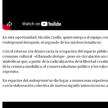
En esta oportunidad, Nicolás Cuello, quien integra el equipo cu
Underground destapado
, el segundo de los núcleos temáticos.
Con el retorno a la democracia, la ocupación del espacio públic
consumo cultural -el llamado
destape
-, puso en circulación un
simbólicas que, a partir de la radicalización de la libertad crea
de la censura mediática, el conservadurismo político y los valo
represiva.
En espacios del
underground
se dio lugar a numerosas experienc
con la elaboración colectiva de nuevos significantes en torno a