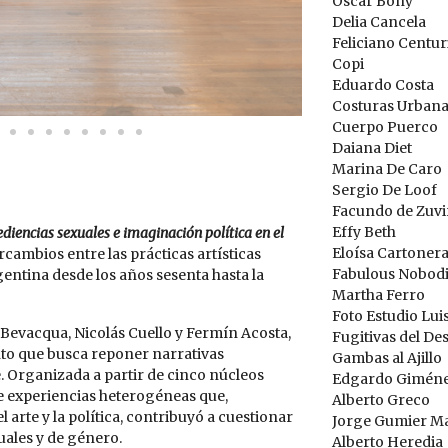
Oscar Bony
Delia Cancela
Feliciano Centu
Copi
Eduardo Costa
Costuras Urban
Cuerpo Puerco
Daiana Diet
Marina De Caro
Sergio De Loof
Facundo de Zuvi
Effy Beth
diencias sexuales e imaginación política en el
Eloísa Cartoner
rcambios entre las prácticas artísticas
Fabulous Nobod
entina desde los años sesenta hasta la
Martha Ferro
Foto Estudio Luis
evacqua, Nicolás Cuello y Fermín Acosta,
Fugitivas del Des
ento que busca reponer narrativas
Gambas al Ajillo
te. Organizada a partir de cinco núcleos
Edgardo Gimén
e experiencias heterogéneas que,
Alberto Greco
arte y la política, contribuyó a cuestionar
Jorge Gumier Ma
uales y de género.
Alberto Heredia