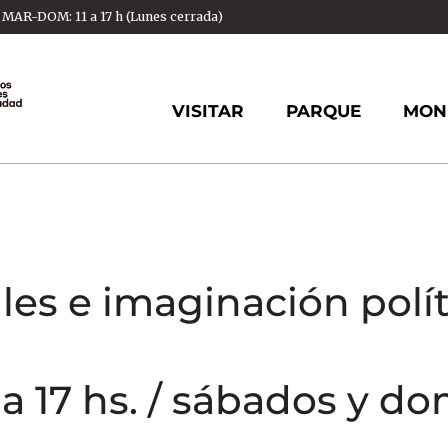
AR-DOM: 11 a 17 h (Lunes cerrada)
VISITAR
PARQUE
MON
es e imaginación polít
 a 17 hs. / sábados y d