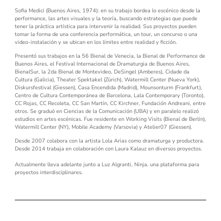
Sofia Medici (Buenos Aires, 1974):
en su trabajo bordea lo escénico desde la
performance, las artes visuales y la teoría, buscando estrategias que puede
tener la práctica artística para intervenir la realidad. Sus proyectos pueden
tomar la forma de una conferencia performática, un tour, un concurso o una
video-instalación y se ubican en los límites entre realidad y ficción.
Presentó sus trabajos en la 56 Bienal de Venecia, la Bienal de Performance de
Buenos Aires, el Festival Internacional de Dramaturgia de Buenos Aires,
BienalSur, la 2da Bienal de Montevideo, DeSingel (Amberes), Cidade da
Cultura (Galicia), Theater Spektakel (Zürich), Watermill Center (Nueva York),
Diskursfestival (Giessen), Casa Encendida (Madrid), Mounsonturm (Frankfurt),
Centro de Cultura Contemporánea de Barcelona, Lala Contemporary (Toronto),
CC Rojas, CC Recoleta, CC San Martín, CC Kirchner, Fundación Andreani, entre
otros. Se graduó en Ciencias de la Comunicación (UBA) y en paralelo realizó
estudios en artes escénicas. Fue residente en Working Visits (Bienal de Berlín),
Watermill Center (NY), Mobile Academy (Varsovia) y Atelier07 (Giessen).
Desde 2007 colabora con la artista Lola Arias como dramaturga y productora.
Desde 2014 trabaja en colaboración con Laura Kalauz en diversos proyectos.
Actualmente lleva adelante junto a Luz Algranti, Ninja, una plataforma para
proyectos interdisciplinares.