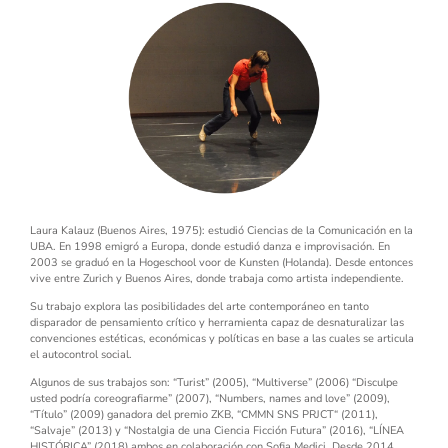
Laura Kalauz (Buenos Aires, 1975)
: estudió Ciencias de la Comunicación en la
UBA. En 1998 emigró a Europa, donde estudió danza e improvisación. En
2003 se graduó en la Hogeschool voor de Kunsten (Holanda). Desde entonces
vive entre Zurich y Buenos Aires, donde trabaja como artista independiente.
Su trabajo explora las posibilidades del arte contemporáneo en tanto
disparador de pensamiento crítico y herramienta capaz de desnaturalizar las
convenciones estéticas, económicas y políticas en base a las cuales se articula
el autocontrol social.
Algunos de sus trabajos son: “Turist” (2005), “Multiverse” (2006) “Disculpe
usted podría coreografiarme” (2007), “Numbers, names and love” (2009),
“Título” (2009) ganadora del premio ZKB, “CMMN SNS PRJCT“ (2011),
“Salvaje” (2013) y “Nostalgia de una Ciencia Ficción Futura” (2016), “LÍNEA
HISTÓRICA” (2018) ambos en colaboración con Sofia Medici. Desde 2014