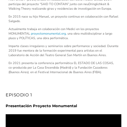
participa del proyecto “SAID TO CONTAIN” junto con neuDringlichkeit &
Walking Theory realizando giras y residencias de investigación en Europa.
En 2015 nace su hijo Manuel, un proyecto continuo en colaboración con Rafael
Salgado.
Actualmente trabaja en colaboración con Medici en los proyectos
MONUMENTAL
proyectomonumental.org,
una obra multidisciplinar a largo
plazo y POLÍTICAS, una obra performática.
Imparte clases irregulares y seminarios sobre performance y sociedad. Durante
2019 fue mentora de la formación experimental para artistas en el
Laboratorio de Acción del Teatro General San Martín en Buenos Aires.
En 2021 presenta la conferencia performática EL ESTADO DE LAS COSAS,
co-producida por La Casa Encendida (Madrid) y la Fundación Cazadores
(Buenos Aires). en el Festival Internacional de Buenos Aires (FIBA).
EPISODIO 1
Presentación Proyecto Monumental