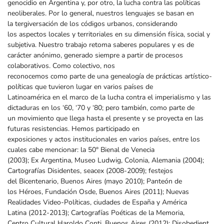
genocidio en Argentina y, por otro, la lucha contra las políticas
neoliberales. Por lo general, nuestros lenguajes se basan en
la tergiversación de los códigos urbanos, considerando
los aspectos locales y territoriales en su dimensión física, social y
subjetiva. Nuestro trabajo retoma saberes populares y es de
carácter anónimo, generado siempre a partir de procesos
colaborativos. Como colectivo, nos
reconocemos como parte de una genealogía de prácticas artístico-
políticas que tuvieron lugar en varios países de
Latinoamérica en el marco de la lucha contra el imperialismo y las
dictaduras en los ‘60, ‘70 y ‘80; pero también, como parte de
un movimiento que llega hasta el presente y se proyecta en las
futuras resistencias. Hemos participado en
exposiciones y actos institucionales en varios países, entre los
cuales cabe mencionar: la 50° Bienal de Venecia
(2003); Ex Argentina, Museo Ludwig, Colonia, Alemania (2004);
Cartografías Disidentes, seacex (2008-2009); festejos
del Bicentenario, Buenos Aires (mayo 2010); Panteón de
los Héroes, Fundación Osde, Buenos Aires (2011); Nuevas
Realidades Video-Políticas, ciudades de España y América
Latina (2012-2013); Cartografías Poéticas de la Memoria,
Centro Cultural Haroldo Conti, Buenos Aires (2012); Disobedient