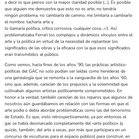
a decir lo que pienso con la mayor claridad posible (…). Es posible
que alguien me demuestre que esto no es arte; no tendría
ningún problema, no cambiaría de camino, me limitaría a cambiarle
el nombre: tacharía arte y
lo llamaría política, crítica corrosiva, cualquier cosa…»1. Así
problematizaba Ferrari los complejos y dinámicos vínculos entre el
arte y la política en virtud de la necesidad de replantear los
significados de las obras y la eficacia con la que esos significados
eran transmitidos al público.
Como vemos, hacia fines de los años ’90, las prácticas artístico-
políticas del GAC no solo podían ser leídas como herederas de
una genealogía que se remonta a la vanguardia de los años ’60,
sino que, además, carecían de los prejuicios y la solemnidad que
cultivaban algunos artistas políticamente comprometidos. En
honor a la verdad, también carecían de los reparos que algunos de
nosotros aún guardábamos en relación con las formas en que el
arte podía o debía abordar problemáticas como las del terrorismo
de Estado. Es que, visto retrospectivamente, ya por entonces el
gac se había desmarcado completamente del «arte político» (y
quizás, también, del arte a secas, por más que participara en un
concurso de esculturas para el espacio público) para construir, en