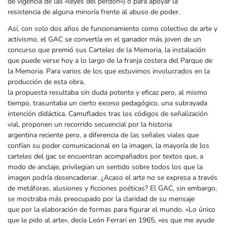
de vigencia de las «leyes del perdón») o para apoyar la
resistencia de alguna minoría frente al abuso de poder.
Así, con solo dos años de funcionamiento como colectivo de arte y
activismo, el GAC se convertía en el ganador más joven de un
concurso que premió sus Carteles de la Memoria, la instalación
que puede verse hoy a lo largo de la franja costera del Parque de
la Memoria. Para varios de los que estuvimos involucrados en la
producción de esta obra,
la propuesta resultaba sin duda potente y eficaz pero, al mismo
tiempo, trasuntaba un cierto exceso pedagógico, una subrayada
intención didáctica. Camuflados tras los códigos de señalización
vial, proponen un recorrido secuencial por la historia
argentina reciente pero, a diferencia de las señales viales que
confían su poder comunicacional en la imagen, la mayoría de los
carteles del gac se encuentran acompañados por textos que, a
modo de anclaje, privilegian un sentido sobre todos los que la
imagen podría desencadenar. ¿Acaso el arte no se expresa a través
de metáforas, alusiones y ficciones poéticas? El GAC, sin embargo,
se mostraba más preocupado por la claridad de su mensaje
que por la elaboración de formas para figurar el mundo. «Lo único
que le pido al arte», decía León Ferrari en 1965, «es que me ayude