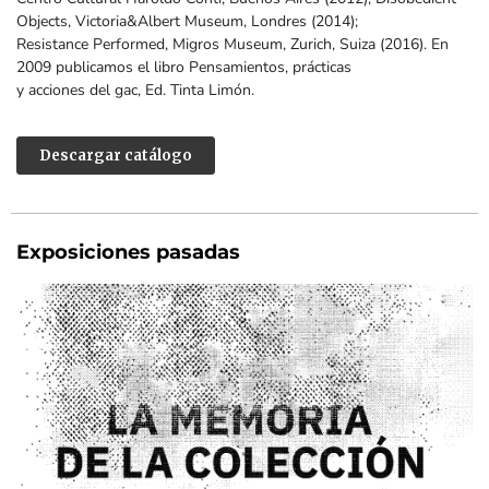
Objects, Victoria&Albert Museum, Londres (2014);
Resistance Performed, Migros Museum, Zurich, Suiza (2016). En
2009 publicamos el libro Pensamientos, prácticas
y acciones del gac, Ed. Tinta Limón.
Descargar catálogo
Exposiciones pasadas
A 50 AÑOS DEL GOLPE DE ESTADO DE 1976, EL MUSEO DE ARTE
MODERNO DE BUENOS AIRES Y EL PARQUE DE LA MEMORIA
PRESENTARÁN UNA EXPOSICIÓN QUE REÚNE OBRAS HISTÓRICAS
DEL PATRIMONIO DEL MUSEO, CREADAS POR ARTISTAS
ARGENTINOS QUE DENUNCIARON Y RESISTIERON DESDE EL ARTE
A LA VIOLENCIA DEL TERRORISMO DE ESTADO.