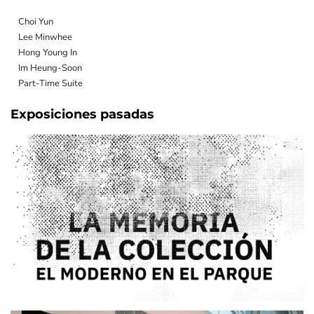
Choi Yun
Lee Minwhee
Hong Young In
Im Heung-Soon
Part-Time Suite
Exposiciones pasadas
A 50 AÑOS DEL GOLPE DE ESTADO DE 1976, EL MUSEO DE ARTE
MODERNO DE BUENOS AIRES Y EL PARQUE DE LA MEMORIA
PRESENTARÁN UNA EXPOSICIÓN QUE REÚNE OBRAS HISTÓRICAS
DEL PATRIMONIO DEL MUSEO, CREADAS POR ARTISTAS
ARGENTINOS QUE DENUNCIARON Y RESISTIERON DESDE EL ARTE
A LA VIOLENCIA DEL TERRORISMO DE ESTADO.