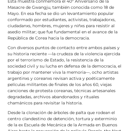
Esta muestra conmemora el 40° Aniversario de la
Masacre de Gwangju, también conocida como 18 de
Mayo. En esa fecha se dio un levantamiento popular
conformado por estudiantes, activistas, trabajadorxs,
ciudadanxs, hombres, mujeres y niñxs para resistir al
asedio militar; que fue fundamental en el avance de la
República de Corea hacia la democracia.
Con diversos puntos de contacto entre ambos países y
su historia reciente —la crudeza de la violencia ejercida
por el terrorismo de Estado, la resistencia de la
sociedad civil y su lucha en defensa de la democracia, el
trabajo por mantener viva la memoria—, ocho artistas
argentinxs y coreanxs revisan activa y poéticamente
películas militantes de finales de los años 60, viejas
canciones de protesta coreanas, técnicas artesanales
degradadas, archivos abandonados y rituales
chamánicos para revisitar la historia.
Desde la clonación de árboles de palta que rodean el
centro clandestino de detención, tortura y exterminio
de la ex Escuela de Mecánica de la Armada en Buenos
Aires hasta la proyección de la película
People, the Next