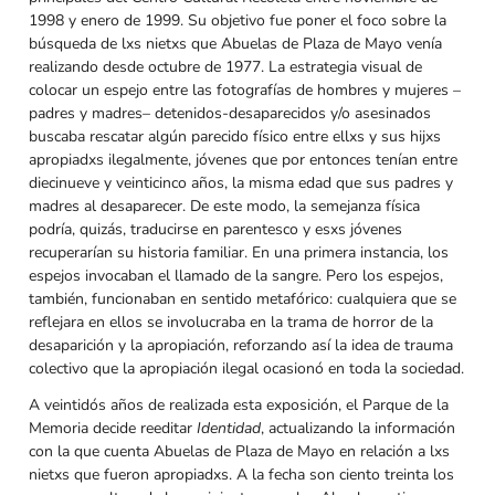
1998 y enero de 1999. Su objetivo fue poner el foco sobre la
búsqueda de lxs nietxs que Abuelas de Plaza de Mayo venía
realizando desde octubre de 1977. La estrategia visual de
colocar un espejo entre las fotografías de hombres y mujeres –
padres y madres– detenidos-desaparecidos y/o asesinados
buscaba rescatar algún parecido físico entre ellxs y sus hijxs
apropiadxs ilegalmente, jóvenes que por entonces tenían entre
diecinueve y veinticinco años, la misma edad que sus padres y
madres al desaparecer. De este modo, la semejanza física
podría, quizás, traducirse en parentesco y esxs jóvenes
recuperarían su historia familiar. En una primera instancia, los
espejos invocaban el llamado de la sangre. Pero los espejos,
también, funcionaban en sentido metafórico: cualquiera que se
reflejara en ellos se involucraba en la trama de horror de la
desaparición y la apropiación, reforzando así la idea de trauma
colectivo que la apropiación ilegal ocasionó en toda la sociedad.
A veintidós años de realizada esta exposición, el Parque de la
Memoria decide reeditar
Identidad
, actualizando la información
con la que cuenta Abuelas de Plaza de Mayo en relación a lxs
nietxs que fueron apropiadxs. A la fecha son ciento treinta los