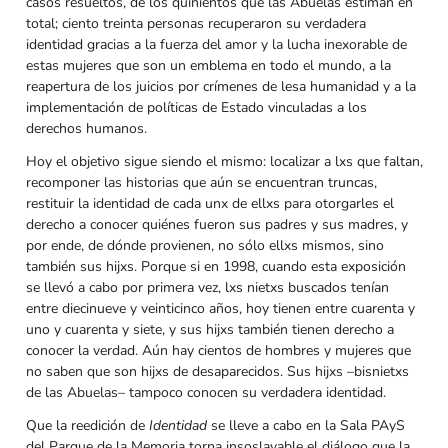
casos resueltos, de los quinientos que las Abuelas estiman en
total; ciento treinta personas recuperaron su verdadera
identidad gracias a la fuerza del amor y la lucha inexorable de
estas mujeres que son un emblema en todo el mundo, a la
reapertura de los juicios por crímenes de lesa humanidad y a la
implementación de políticas de Estado vinculadas a los
derechos humanos.
Hoy el objetivo sigue siendo el mismo: localizar a lxs que faltan,
recomponer las historias que aún se encuentran truncas,
restituir la identidad de cada unx de ellxs para otorgarles el
derecho a conocer quiénes fueron sus padres y sus madres, y
por ende, de dónde provienen, no sólo ellxs mismos, sino
también sus hijxs. Porque si en 1998, cuando esta exposición
se llevó a cabo por primera vez, lxs nietxs buscados tenían
entre diecinueve y veinticinco años, hoy tienen entre cuarenta y
uno y cuarenta y siete, y sus hijxs también tienen derecho a
conocer la verdad. Aún hay cientos de hombres y mujeres que
no saben que son hijxs de desaparecidos. Sus hijxs –bisnietxs
de las Abuelas– tampoco conocen su verdadera identidad.
Que la reedición de
Identidad
se lleve a cabo en la Sala PAyS
del Parque de la Memoria torna insoslayable el diálogo que la