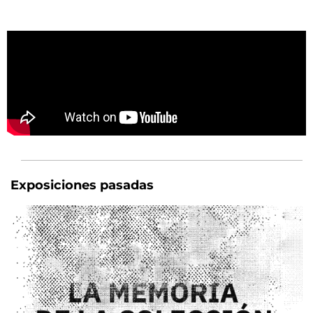
Exposiciones pasadas
A 50 AÑOS DEL GOLPE DE ESTADO DE 1976, EL MUSEO DE ARTE
MODERNO DE BUENOS AIRES Y EL PARQUE DE LA MEMORIA
PRESENTARÁN UNA EXPOSICIÓN QUE REÚNE OBRAS HISTÓRICAS
DEL PATRIMONIO DEL MUSEO, CREADAS POR ARTISTAS
ARGENTINOS QUE DENUNCIARON Y RESISTIERON DESDE EL ARTE
A LA VIOLENCIA DEL TERRORISMO DE ESTADO.