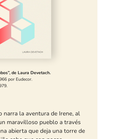
ubos”, de Laura Devetach.
966 por Eudecor.
1979.
 narra la aventura de Irene, al
 un maravilloso pueblo a través
na abierta que deja una torre de