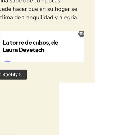
niña sabe que con pocas
uede hacer que en su hogar se
clima de tranquilidad y alegría.
n Spotify