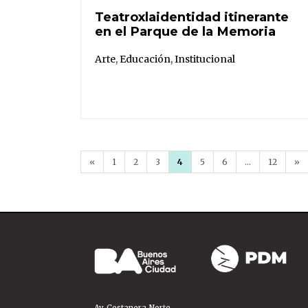
Teatroxlaidentidad itinerante
en el Parque de la Memoria
Arte
,
Educación
,
Institucional
«
1
2
3
4
5
6
…
12
»