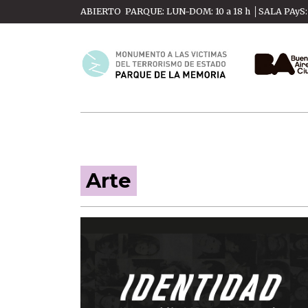
Skip
ABIERTO PARQUE: LUN-DOM: 10 a 18 h │SALA PAyS: M
to
content
Arte