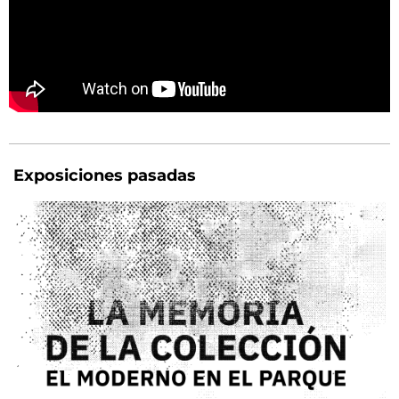
Exposiciones pasadas
A 50 AÑOS DEL GOLPE DE ESTADO DE 1976, EL MUSEO DE ARTE
MODERNO DE BUENOS AIRES Y EL PARQUE DE LA MEMORIA
PRESENTARÁN UNA EXPOSICIÓN QUE REÚNE OBRAS HISTÓRICAS
DEL PATRIMONIO DEL MUSEO, CREADAS POR ARTISTAS
ARGENTINOS QUE DENUNCIARON Y RESISTIERON DESDE EL ARTE
A LA VIOLENCIA DEL TERRORISMO DE ESTADO.