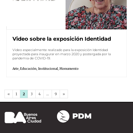
Video sobre la exposición Identidad
Video especialmente realizado para la exposición Identidad
proyectada para inaugurar en marzo 2020 y postergada por la
pandemia de COVID-19.
Arte
,
Educación
,
Institucional
,
Monumento
«
1
2
3
4
…
9
»