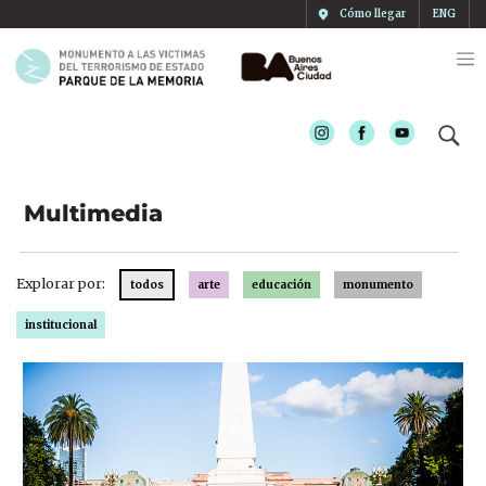
Cómo llegar
ENG
Instagram
Facebook
Youtube
Multimedia
Explorar por:
todos
arte
educación
monumento
institucional